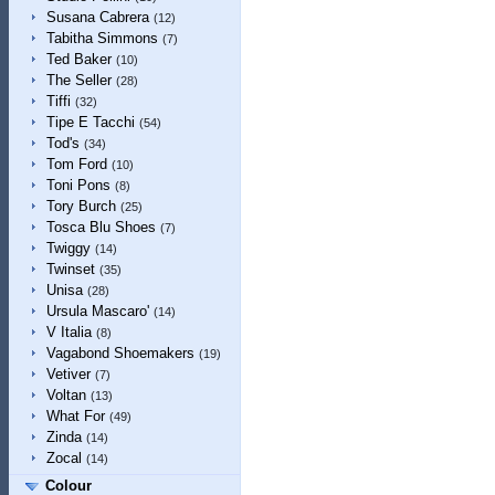
Susana Cabrera
(12)
Tabitha Simmons
(7)
Ted Baker
(10)
The Seller
(28)
Tiffi
(32)
Tipe E Tacchi
(54)
Tod's
(34)
Tom Ford
(10)
Toni Pons
(8)
Tory Burch
(25)
Tosca Blu Shoes
(7)
Twiggy
(14)
Twinset
(35)
Unisa
(28)
Ursula Mascaro'
(14)
V Italia
(8)
Vagabond Shoemakers
(19)
Vetiver
(7)
Voltan
(13)
What For
(49)
Zinda
(14)
Zocal
(14)
Colour