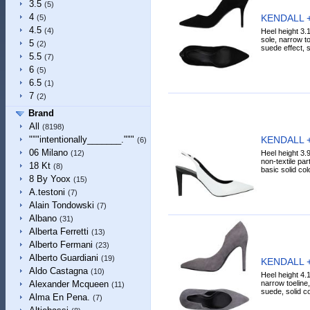
3.5
(5)
4
KENDALL +
(5)
4.5
(4)
Heel height 3.
sole, narrow to
5
(2)
suede effect, so
5.5
(7)
6
(5)
6.5
(1)
7
(2)
Brand
All
(8198)
KENDALL +
"""intentionally_______."""
(6)
06 Milano
Heel height 3.9
(12)
non-textile par
18 Kt
(8)
basic solid colo
8 By Yoox
(15)
A.testoni
(7)
Alain Tondowski
(7)
Albano
(31)
Alberta Ferretti
(13)
Alberto Fermani
(23)
Alberto Guardiani
(19)
KENDALL +
Aldo Castagna
(10)
Heel height 4.1
narrow toeline,
Alexander Mcqueen
(11)
suede, solid co
Alma En Pena.
(7)