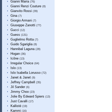
Gianni Marra
(76)
Gianni Renzi Couture
(8)
Gianvito Rossi
(39)
Gina
(7)
Giorgio Armani
(7)
Giuseppe Zanotti
(77)
Gucci
(12)
Guess
(131)
Guglielmo Rotta
(7)
Guido Sgariglia
(8)
Hannibal Laguna
(28)
Hogan
(36)
Icône
(13)
Irregular Choice
(64)
Islo
(13)
Islo Isabella Lorusso
(72)
Janet & Janet
(9)
Jeffrey Campbell
(35)
Jil Sander
(6)
Jimmy Choo
(23)
Jolie By Edward Spiers
(13)
Just Cavalli
(17)
Kallistè
(19)
Kammi
(16)