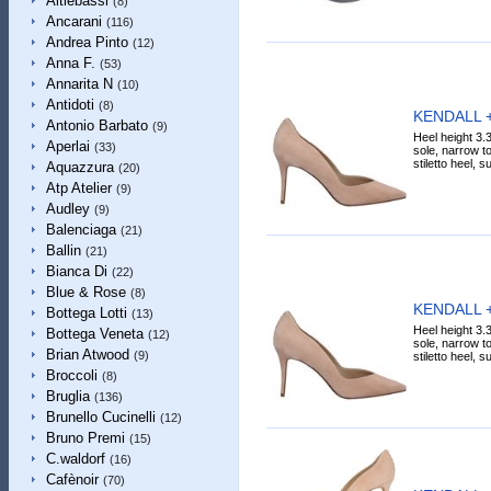
Altiebassi
(8)
Ancarani
(116)
Andrea Pinto
(12)
Anna F.
(53)
Annarita N
(10)
Antidoti
(8)
KENDALL +
Antonio Barbato
(9)
Heel height 3.3
Aperlai
(33)
sole, narrow to
stiletto heel, s
Aquazzura
(20)
Atp Atelier
(9)
Audley
(9)
Balenciaga
(21)
Ballin
(21)
Bianca Di
(22)
Blue & Rose
(8)
KENDALL +
Bottega Lotti
(13)
Heel height 3.3
Bottega Veneta
(12)
sole, narrow to
Brian Atwood
(9)
stiletto heel, s
Broccoli
(8)
Bruglia
(136)
Brunello Cucinelli
(12)
Bruno Premi
(15)
C.waldorf
(16)
Cafènoir
(70)