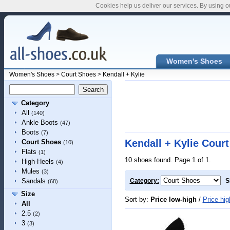
Cookies help us deliver our services. By using o
Women's Shoes
Women's Shoes
>
Court Shoes
>
Kendall + Kylie
Category
All
(140)
Ankle Boots
(47)
Boots
(7)
Kendall + Kylie Cour
Court Shoes
(10)
Flats
(1)
10 shoes found. Page 1 of 1.
High-Heels
(4)
Mules
(3)
Sandals
Category:
S
(68)
Size
Sort by:
Price low-high
/
Price hig
All
2.5
(2)
3
(3)