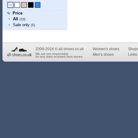
Price
All
(10)
Sale only
(5)
2009-2016 © all-shoes.co.uk
Women's shoes
Shop
We are not responsible
Men's shoes
Links 
for any data received from stores.