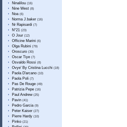
Ninalilou
(16)
Nine West
(8)
Noa
(6)
Norma J.baker
(16)
Nr Rapisardi
(7)
N°21
(23)
O Jour
(12)
Officine Marini
(6)
Olga Rubini
(79)
Oroscuro
(30)
Oscar Tiye
(7)
Osvaldo Rossi
(8)
Ovye' By Cristina Lucchi
(18)
Paola D'arcano
(10)
Paola Poli
(7)
Pas De Rouge
(49)
Patrizia Pepe
(16)
Paul Andrew
(25)
Pavin
(41)
Pedro Garcia
(9)
Peter Kaiser
(27)
Pierre Hardy
(10)
Pinko
(21)
Pollini