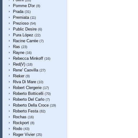
(20)
Pomme D'or
(8)
Prada
(31)
Premiata
(11)
Prezioso
(54)
Public Desire
(6)
Pura López
(22)
Racine Carrée
(7)
Ras
(23)
Rayne
(16)
Rebecca Minkoff
(16)
Red(V)
(18)
Rene' Caovilla
(27)
Rieker
(9)
Riva Di Mare
(10)
Robert Clergerie
(17)
Roberto Botticelli
(70)
Roberto Del Carlo
(7)
Roberto Della Croce
(19)
Roberto Festa
(82)
Rochas
(16)
Rockport
(8)
Rodo
(43)
Roger Vivier
(25)