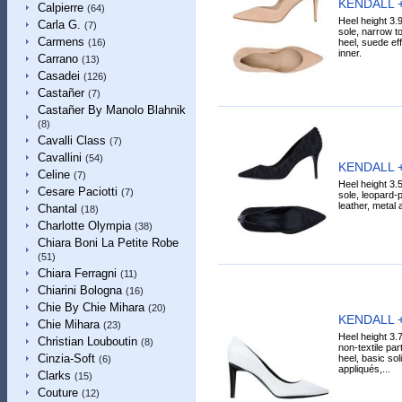
KENDALL +
Calpierre
(64)
Heel height 3.
Carla G.
(7)
sole, narrow to
Carmens
heel, suede eff
(16)
inner.
Carrano
(13)
Casadei
(126)
Castañer
(7)
Castañer By Manolo Blahnik
(8)
Cavalli Class
(7)
Cavallini
(54)
KENDALL +
Celine
(7)
Heel height 3.
Cesare Paciotti
(7)
sole, leopard-pr
leather, metal a
Chantal
(18)
Charlotte Olympia
(38)
Chiara Boni La Petite Robe
(51)
Chiara Ferragni
(11)
Chiarini Bologna
(16)
Chie By Chie Mihara
(20)
KENDALL +
Chie Mihara
(23)
Heel height 3.
Christian Louboutin
(8)
non-textile par
Cinzia-Soft
heel, basic soli
(6)
appliqués,...
Clarks
(15)
Couture
(12)