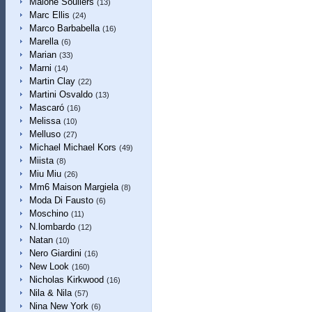
Malone Souliers
(13)
Marc Ellis
(24)
Marco Barbabella
(16)
Marella
(6)
Marian
(33)
Marni
(14)
Martin Clay
(22)
Martini Osvaldo
(13)
Mascaró
(16)
Melissa
(10)
Melluso
(27)
Michael Michael Kors
(49)
Miista
(8)
Miu Miu
(26)
Mm6 Maison Margiela
(8)
Moda Di Fausto
(6)
Moschino
(11)
N.lombardo
(12)
Natan
(10)
Nero Giardini
(16)
New Look
(160)
Nicholas Kirkwood
(16)
Nila & Nila
(57)
Nina New York
(6)