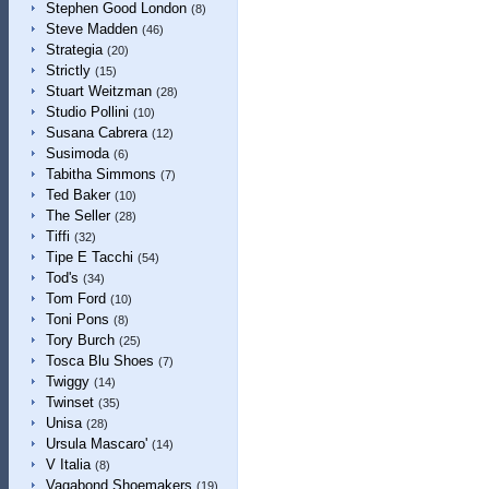
Stephen Good London
(8)
Steve Madden
(46)
Strategia
(20)
Strictly
(15)
Stuart Weitzman
(28)
Studio Pollini
(10)
Susana Cabrera
(12)
Susimoda
(6)
Tabitha Simmons
(7)
Ted Baker
(10)
The Seller
(28)
Tiffi
(32)
Tipe E Tacchi
(54)
Tod's
(34)
Tom Ford
(10)
Toni Pons
(8)
Tory Burch
(25)
Tosca Blu Shoes
(7)
Twiggy
(14)
Twinset
(35)
Unisa
(28)
Ursula Mascaro'
(14)
V Italia
(8)
Vagabond Shoemakers
(19)