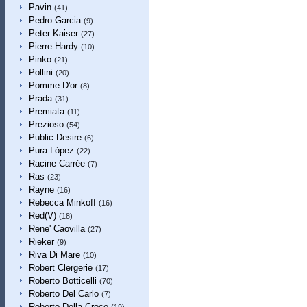
Pavin
(41)
Pedro Garcia
(9)
Peter Kaiser
(27)
Pierre Hardy
(10)
Pinko
(21)
Pollini
(20)
Pomme D'or
(8)
Prada
(31)
Premiata
(11)
Prezioso
(54)
Public Desire
(6)
Pura López
(22)
Racine Carrée
(7)
Ras
(23)
Rayne
(16)
Rebecca Minkoff
(16)
Red(V)
(18)
Rene' Caovilla
(27)
Rieker
(9)
Riva Di Mare
(10)
Robert Clergerie
(17)
Roberto Botticelli
(70)
Roberto Del Carlo
(7)
Roberto Della Croce