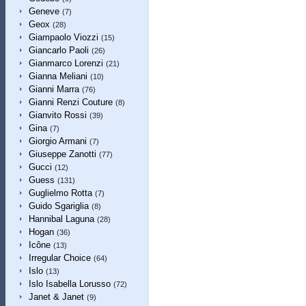
Geneve
(7)
Geox
(28)
Giampaolo Viozzi
(15)
Giancarlo Paoli
(26)
Gianmarco Lorenzi
(21)
Gianna Meliani
(10)
Gianni Marra
(76)
Gianni Renzi Couture
(8)
Gianvito Rossi
(39)
Gina
(7)
Giorgio Armani
(7)
Giuseppe Zanotti
(77)
Gucci
(12)
Guess
(131)
Guglielmo Rotta
(7)
Guido Sgariglia
(8)
Hannibal Laguna
(28)
Hogan
(36)
Icône
(13)
Irregular Choice
(64)
Islo
(13)
Islo Isabella Lorusso
(72)
Janet & Janet
(9)