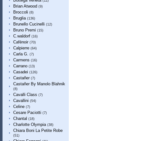
Bottega Veneta
(12)
Brian Atwood
(9)
Broccoli
(8)
Bruglia
(136)
Brunello Cucinelli
(12)
Bruno Premi
(15)
C.waldorf
(16)
Cafènoir
(70)
Calpierre
(64)
Carla G.
(7)
Carmens
(16)
Carrano
(13)
Casadei
(126)
Castañer
(7)
Castañer By Manolo Blahnik
(8)
Cavalli Class
(7)
Cavallini
(54)
Celine
(7)
Cesare Paciotti
(7)
Chantal
(18)
Charlotte Olympia
(38)
Chiara Boni La Petite Robe
(51)