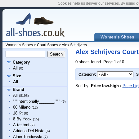
Cookies help us deliver our services. By using o
Women's Shoes
Women's Shoes
>
Court Shoes
>
Alex Schrijvers
Alex Schrijvers Cour
0 shoes found. Page 1 of 0.
Category
All
(0)
Category:
S
Size
All
Sort by:
Price low-high
/
Price hig
Brand
All
(8198)
"""intentionally_______."""
(6)
06 Milano
(12)
18 Kt
(8)
8 By Yoox
(15)
A.testoni
(7)
Adriana Del Nista
(6)
Alain Tondowski
(7)