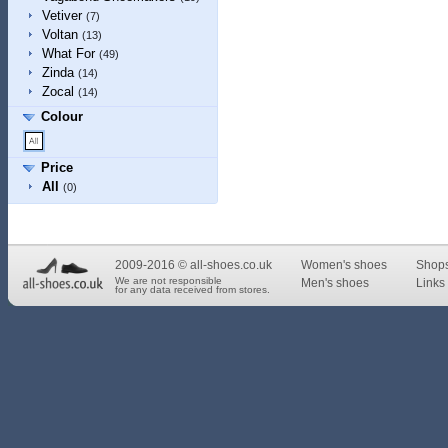
Vetiver
(7)
Voltan
(13)
What For
(49)
Zinda
(14)
Zocal
(14)
Colour
Price
All
(0)
2009-2016 © all-shoes.co.uk
Women's shoes
Shop
We are not responsible
Men's shoes
Links 
for any data received from stores.