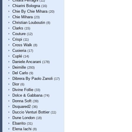
Chiara Ferragni
(11)
Chiarini Bologna
(16)
Chie By Chie Mihara
(20)
Chie Mihara
(23)
Christian Louboutin
(8)
Clarks
(15)
Couture
(12)
Crispi
(11)
Cross Walk
(8)
Cuoieria
(17)
Cuplé
(14)
Daniele Ancarani
(178)
Deimille
(293)
Del Carlo
(9)
Dibrera By Paolo Zanoli
(17)
Dior
(6)
Divine Follie
(33)
Dolce & Gabbana
(74)
Donna Soft
(39)
Dsquared2
(36)
Duccio Venturi Bottier
(11)
Dune London
(18)
Ebarrito
(31)
Elena Iachi
(8)