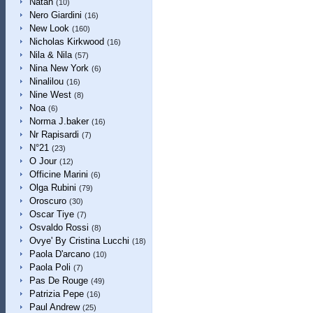
Natan
(10)
Nero Giardini
(16)
New Look
(160)
Nicholas Kirkwood
(16)
Nila & Nila
(57)
Nina New York
(6)
Ninalilou
(16)
Nine West
(8)
Noa
(6)
Norma J.baker
(16)
Nr Rapisardi
(7)
N°21
(23)
O Jour
(12)
Officine Marini
(6)
Olga Rubini
(79)
Oroscuro
(30)
Oscar Tiye
(7)
Osvaldo Rossi
(8)
Ovye' By Cristina Lucchi
(18)
Paola D'arcano
(10)
Paola Poli
(7)
Pas De Rouge
(49)
Patrizia Pepe
(16)
Paul Andrew
(25)