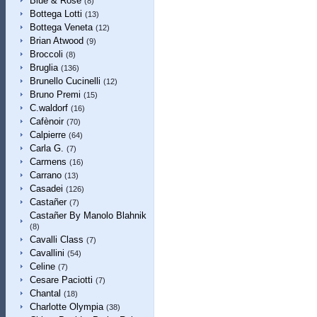
Blue & Rose
(8)
Bottega Lotti
(13)
Bottega Veneta
(12)
Brian Atwood
(9)
Broccoli
(8)
Bruglia
(136)
Brunello Cucinelli
(12)
Bruno Premi
(15)
C.waldorf
(16)
Cafènoir
(70)
Calpierre
(64)
Carla G.
(7)
Carmens
(16)
Carrano
(13)
Casadei
(126)
Castañer
(7)
Castañer By Manolo Blahnik
(8)
Cavalli Class
(7)
Cavallini
(54)
Celine
(7)
Cesare Paciotti
(7)
Chantal
(18)
Charlotte Olympia
(38)