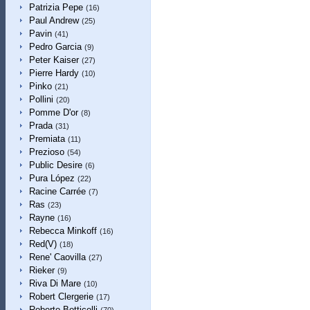
Patrizia Pepe
(16)
Paul Andrew
(25)
Pavin
(41)
Pedro Garcia
(9)
Peter Kaiser
(27)
Pierre Hardy
(10)
Pinko
(21)
Pollini
(20)
Pomme D'or
(8)
Prada
(31)
Premiata
(11)
Prezioso
(54)
Public Desire
(6)
Pura López
(22)
Racine Carrée
(7)
Ras
(23)
Rayne
(16)
Rebecca Minkoff
(16)
Red(V)
(18)
Rene' Caovilla
(27)
Rieker
(9)
Riva Di Mare
(10)
Robert Clergerie
(17)
Roberto Botticelli