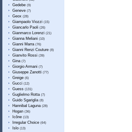
Gedebe
(9)
Geneve
(7)
Geox
(28)
Giampaolo Viozzi
(15)
Giancarlo Paoli
(26)
Gianmarco Lorenzi
(21)
Gianna Meliani
(10)
Gianni Marra
(76)
Gianni Renzi Couture
(8)
Gianvito Rossi
(39)
Gina
(7)
Giorgio Armani
(7)
Giuseppe Zanotti
(77)
Greige
(6)
Gucci
(12)
Guess
(131)
Guglielmo Rotta
(7)
Guido Sgariglia
(8)
Hannibal Laguna
(28)
Hogan
(36)
Icône
(13)
Irregular Choice
(64)
Islo
(13)