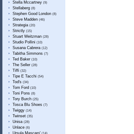
Stella Mccartney
(9)
Stellaberg
(8)
Stephen Good London
(8)
Steve Madden
(46)
Strategia
(20)
Strictly
(15)
Stuart Weitzman
(28)
Studio Pollini
(10)
Susana Cabrera
(12)
Tabitha Simmons
(7)
Ted Baker
(10)
The Seller
(28)
Tiffi
(32)
Tipe E Tacchi
(54)
Tod's
(34)
Tom Ford
(10)
Toni Pons
(8)
Tory Burch
(25)
Tosca Blu Shoes
(7)
Twiggy
(14)
Twinset
(35)
Unisa
(28)
Unlace
(6)
Ursula Mascaro'
(14)