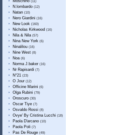
Moschino
(11)
N.lombardo
(12)
Natan
(10)
Nero Giardini
(16)
New Look
(160)
Nicholas Kirkwood
(16)
Nila & Nila
(57)
Nina New York
(6)
Ninalilou
(16)
Nine West
(8)
Noa
(6)
Norma J.baker
(16)
Nr Rapisardi
(7)
N°21
(23)
O Jour
(12)
Officine Marini
(6)
Olga Rubini
(79)
Oroscuro
(30)
Oscar Tiye
(7)
Osvaldo Rossi
(8)
Ovye' By Cristina Lucchi
(18)
Paola D'arcano
(10)
Paola Poli
(7)
Pas De Rouge
(49)