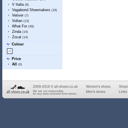
V Italia
(8)
Vagabond Shoemakers
(19)
Vetiver
(7)
Voltan
(13)
What For
(49)
Zinda
(14)
Zocal
(14)
Colour
Price
All
(0)
2009-2016 © all-shoes.co.uk
Women's shoes
Shop
We are not responsible
Men's shoes
Links 
for any data received from stores.