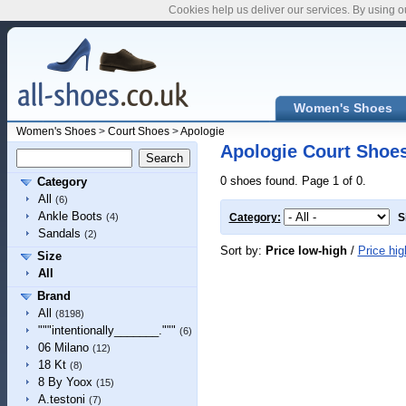
Cookies help us deliver our services. By using o
Women's Shoes
Women's Shoes
>
Court Shoes
>
Apologie
Apologie Court Shoe
0 shoes found. Page 1 of 0.
Category
All
(6)
Ankle Boots
(4)
Category:
S
Sandals
(2)
Sort by:
Price low-high
/
Price hig
Size
All
Brand
All
(8198)
"""intentionally_______."""
(6)
06 Milano
(12)
18 Kt
(8)
8 By Yoox
(15)
A.testoni
(7)