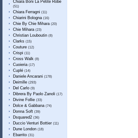
Chiara Boni La Petite Robe
(51)
Chiara Ferragni
(11)
Chiarini Bologna
(16)
Chie By Chie Mihara
(20)
Chie Mihara
(23)
Christian Louboutin
(8)
Clarks
(15)
Couture
(12)
Crispi
(11)
Cross Walk
(8)
Cuoieria
(17)
Cuplé
(14)
Daniele Ancarani
(178)
Deimille
(293)
Del Carlo
(9)
Dibrera By Paolo Zanoli
(17)
Divine Follie
(33)
Dolce & Gabbana
(74)
Donna Soft
(39)
Dsquared2
(36)
Duccio Venturi Bottier
(11)
Dune London
(18)
Ebarrito
(31)