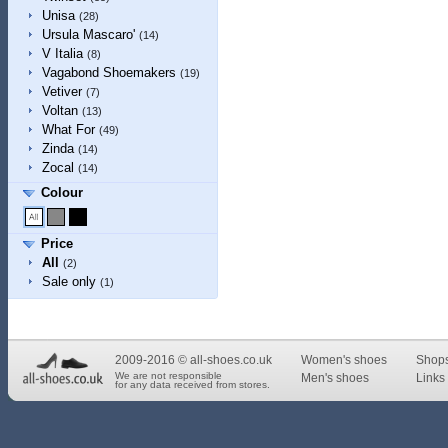
Unisa
(28)
Ursula Mascaro'
(14)
V Italia
(8)
Vagabond Shoemakers
(19)
Vetiver
(7)
Voltan
(13)
What For
(49)
Zinda
(14)
Zocal
(14)
Colour
Price
All
(2)
Sale only
(1)
2009-2016 © all-shoes.co.uk
Women's shoes
Shop
We are not responsible
Men's shoes
Links 
for any data received from stores.