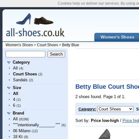
Cookies help us deliver our services. By using o
Women's Shoes
Women's Shoes
>
Court Shoes
>
Betty Blue
Category
All
(4)
Court Shoes
(2)
Sandals
(2)
Betty Blue Court Sho
Size
All
2 shoes found. Page 1 of 1.
4
(1)
6
(1)
Category:
S
Brand
All
(8198)
Sort by:
Price low-high
/
Price hig
"""intentionally_______."""
(6)
06 Milano
(12)
18 Kt
(8)