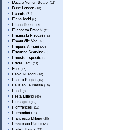
Duccio Venturi Bottier
(11)
Dune London
(18)
Ebarrito
(31)
Elena Iachi
(8)
Eliana Bucci
(17)
Elisabetta Franchi
(20)
Emanuela Passeri
(16)
Emanuélle Vee
(16)
Emporio Armani
(22)
Ermanno Scervino
(8)
Ernesto Esposito
(9)
Ettore Lami
(11)
Fabi
(18)
Fabio Rusconi
(10)
Fausto Puglisi
(15)
Fauzian Jeunesse
(10)
Fendi
(8)
Festa Milano
(45)
Fiorangelo
(12)
Fiorifrancesi
(12)
Formentini
(14)
Francesco Milano
(20)
Francesco Russo
(23)
Fratelli Karida
(17)