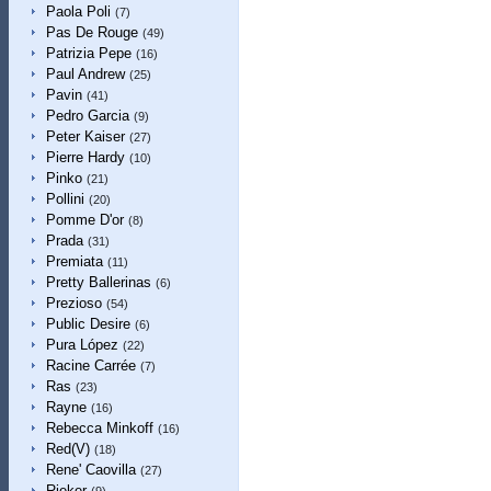
Paola Poli
(7)
Pas De Rouge
(49)
Patrizia Pepe
(16)
Paul Andrew
(25)
Pavin
(41)
Pedro Garcia
(9)
Peter Kaiser
(27)
Pierre Hardy
(10)
Pinko
(21)
Pollini
(20)
Pomme D'or
(8)
Prada
(31)
Premiata
(11)
Pretty Ballerinas
(6)
Prezioso
(54)
Public Desire
(6)
Pura López
(22)
Racine Carrée
(7)
Ras
(23)
Rayne
(16)
Rebecca Minkoff
(16)
Red(V)
(18)
Rene' Caovilla
(27)
Rieker