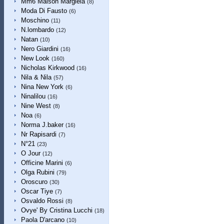
Mm6 Maison Margiela
(8)
Moda Di Fausto
(6)
Moschino
(11)
N.lombardo
(12)
Natan
(10)
Nero Giardini
(16)
New Look
(160)
Nicholas Kirkwood
(16)
Nila & Nila
(57)
Nina New York
(6)
Ninalilou
(16)
Nine West
(8)
Noa
(6)
Norma J.baker
(16)
Nr Rapisardi
(7)
N°21
(23)
O Jour
(12)
Officine Marini
(6)
Olga Rubini
(79)
Oroscuro
(30)
Oscar Tiye
(7)
Osvaldo Rossi
(8)
Ovye' By Cristina Lucchi
(18)
Paola D'arcano
(10)