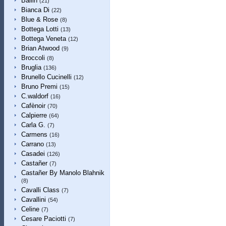
Ballin
(21)
Bianca Di
(22)
Blue & Rose
(8)
Bottega Lotti
(13)
Bottega Veneta
(12)
Brian Atwood
(9)
Broccoli
(8)
Bruglia
(136)
Brunello Cucinelli
(12)
Bruno Premi
(15)
C.waldorf
(16)
Cafènoir
(70)
Calpierre
(64)
Carla G.
(7)
Carmens
(16)
Carrano
(13)
Casadei
(126)
Castañer
(7)
Castañer By Manolo Blahnik
(8)
Cavalli Class
(7)
Cavallini
(54)
Celine
(7)
Cesare Paciotti
(7)