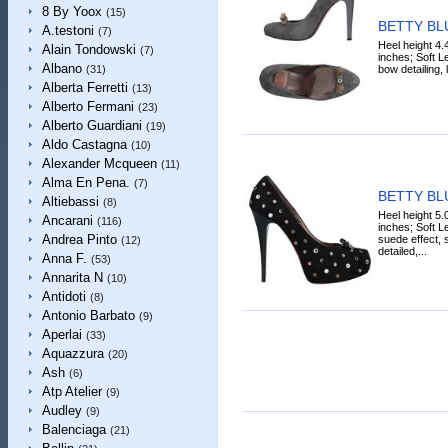
8 By Yoox
(15)
BETTY BLU
A.testoni
(7)
Heel height 4.
Alain Tondowski
(7)
inches; Soft L
Albano
bow detailing, 
(31)
Alberta Ferretti
(13)
Alberto Fermani
(23)
Alberto Guardiani
(19)
Aldo Castagna
(10)
Alexander Mcqueen
(11)
Alma En Pena.
(7)
BETTY BLU
Altiebassi
(8)
Heel height 5.
Ancarani
(116)
inches; Soft Le
Andrea Pinto
suede effect, s
(12)
detailed,...
Anna F.
(53)
Annarita N
(10)
Antidoti
(8)
Antonio Barbato
(9)
Aperlai
(33)
Aquazzura
(20)
Ash
(6)
Atp Atelier
(9)
Audley
(9)
Balenciaga
(21)