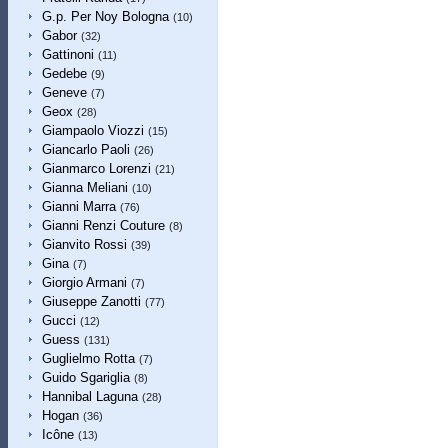
G.p. Per Noy Bologna
(10)
Gabor
(32)
Gattinoni
(11)
Gedebe
(9)
Geneve
(7)
Geox
(28)
Giampaolo Viozzi
(15)
Giancarlo Paoli
(26)
Gianmarco Lorenzi
(21)
Gianna Meliani
(10)
Gianni Marra
(76)
Gianni Renzi Couture
(8)
Gianvito Rossi
(39)
Gina
(7)
Giorgio Armani
(7)
Giuseppe Zanotti
(77)
Gucci
(12)
Guess
(131)
Guglielmo Rotta
(7)
Guido Sgariglia
(8)
Hannibal Laguna
(28)
Hogan
(36)
Icône
(13)