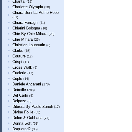
Chantal
(18)
Charlotte Olympia
(38)
Chiara Boni La Petite Robe
(51)
Chiara Ferragni
(11)
Chiarini Bologna
(16)
Chie By Chie Mihara
(20)
Chie Mihara
(23)
Christian Louboutin
(8)
Clarks
(15)
Couture
(12)
Crispi
(11)
Cross Walk
(8)
Cuoieria
(17)
Cuplé
(14)
Daniele Ancarani
(178)
Deimille
(293)
Del Carlo
(9)
Delpozo
(6)
Dibrera By Paolo Zanoli
(17)
Divine Follie
(33)
Dolce & Gabbana
(74)
Donna Soft
(39)
Dsquared2
(36)