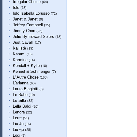
Irregular Choice
(64)
Islo
(13)
Islo Isabella Lorusso
(72)
Janet & Janet
(9)
Jeffrey Campbell
(35)
Jimmy Choo
(23)
Jolie By Edward Spiers
(13)
Just Cavalli
(17)
Kallistè
(19)
Kammi
(16)
Karmine
(14)
Kendall + Kylie
(10)
Kennel & Schmenger
(7)
L' Autre Chose
(168)
L'arianna
(66)
Laura Biagiotti
(8)
Le Babe
(10)
Le Silla
(32)
Lella Baldi
(20)
Lenora
(22)
Lerre
(51)
Liu Jo
(16)
Liu •jo
(28)
Lodi
(7)