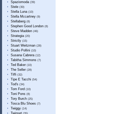
Spaziomoda
(39)
Stele
(30)
Stella Luna
(10)
Stella Mccartney
(9)
Stellaberg
(8)
Stephen Good London
(8)
Steve Madden
(46)
Strategia
(20)
Strictly
(15)
Stuart Weitzman
(28)
Studio Pollini
(10)
Susana Cabrera
(12)
Tabitha Simmons
(7)
Ted Baker
(10)
The Seller
(28)
Tiffi
(32)
Tipe E Tacchi
(54)
Tod's
(34)
Tom Ford
(10)
Toni Pons
(8)
Tory Burch
(25)
Tosca Blu Shoes
(7)
Twiggy
(14)
Twinset
(35)